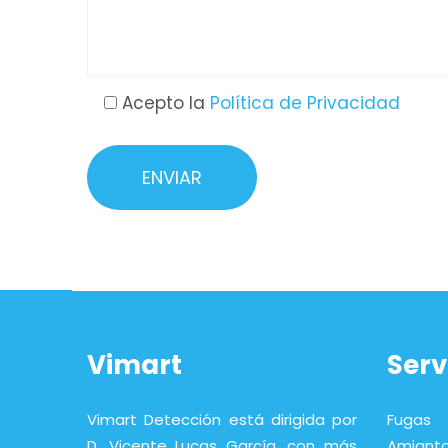
Acepto la
Política de Privacidad
Vimart
Serv
Vimart Detección está dirigida por
Fugas
D. Vicente Lucas García, con más
Amiant